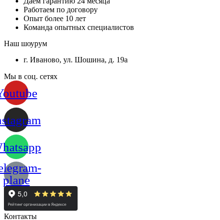
Даем гарантию 24 месяца
Работаем по договору
Опыт более 10 лет
Команда опытных специалистов
Наш шоурум
г. Иваново, ул. Шошина, д. 19а
Мы в соц. сетях
Youtube
nstagram
hatsapp
elegram-
plane
Контакты